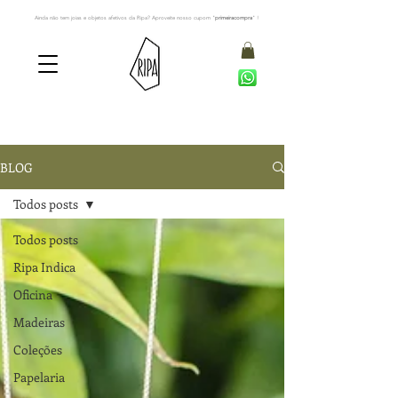
Ainda não tem joias e objetos afetivos da Ripa? Aproveite nosso cupom "
primeiracompra
" !
BLOG
Todos posts
Todos posts
Ripa Indica
Oficina
Madeiras
Coleções
Papelaria