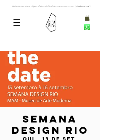
Ainda não tem joias e objetos afetivos da Ripa? Aproveite nosso cupom "
primeiracompra
" !
Semana
Design Rio
qui., 13 de set.