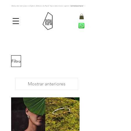
Ainda não tem joias e objetos afetivos da Ripa? Aproveite nosso cupom "
primeiracompra
" !
Filtro
Mostrar anteriores