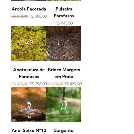
Argola Facetada
Pulseira
Parafusos
Preço normal
Preço promocional
R$ 488,00
R$ 610,00
Preço
R$ 445,00
Abotoadura de
Brinco Margem
Parafusos
em Prata
Preço normal
Preço promocional
Preço normal
Preço promocional
R$ 296,00
R$ 469,00
R$ 370,00
R$ 670,00
Anel Seixo Nº13
Sargento