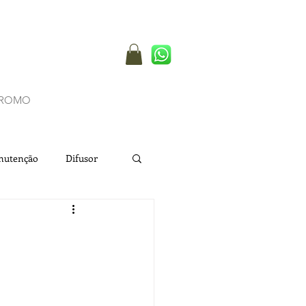
Login
ROMO
nutenção
Difusor