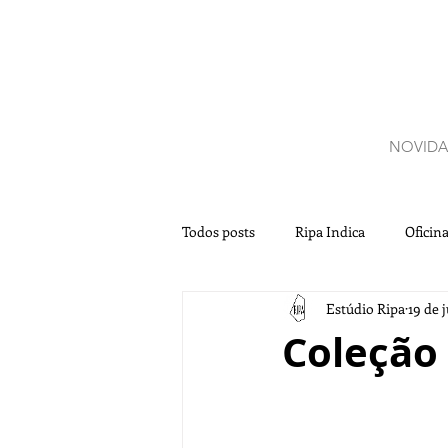
NOVIDA
Todos posts
Ripa Indica
Oficin
Estúdio Ripa
19 de 
Aromaterapia
Coleção 