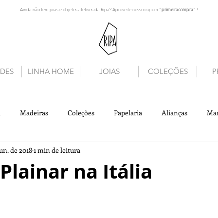
Ainda não tem joias e objetos afetivos da Ripa? Aproveite nosso cupom "
primeiracompra
" !
DES
LINHA HOME
JOIAS
COLEÇÕES
P
a
Madeiras
Coleções
Papelaria
Alianças
Ma
jun. de 2018
1 min de leitura
Plainar na Itália