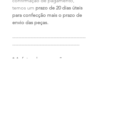
confirmação de pagamento,
temos um
prazo de 20 dias úteis
para confecção mais o prazo de
envio das peças.
------------------------------------------------
--------------------------------------------
* As fotos das peças são
meramente ilustrativas.
Nossas
joias são feitas de forma
artesanal
em madeira e prata.
Entendemos
que ao usar essas matérias
primas naturais e trabalhá-las à
mão
cada peça torna-se única,
podendo variar em tamanho,
forma, cor, veios e texturas.