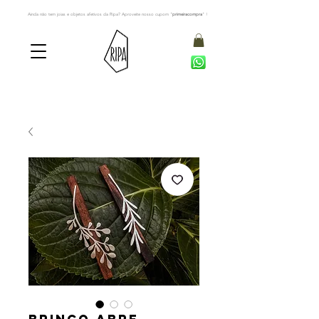
Ainda não tem joias e objetos afetivos da Ripa? Aproveite nosso cupom "
primeiracompra
" !