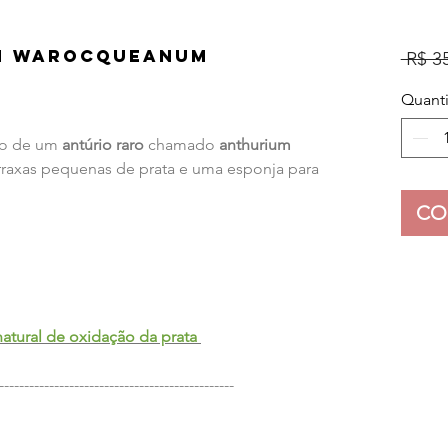
m Warocqueanum
 R$ 3
Quant
ato de um
antúrio raro
chamado
anthurium
raxas pequenas de prata e uma esponja para
CO
atural de oxidação da prata
-----------------------------------------------