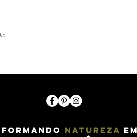
a:
sformando
natureza
em