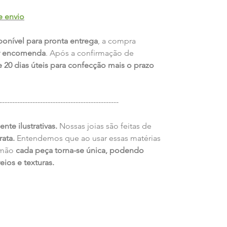
e envio
ponível para pronta entrega
, a compra
r encomenda
. Após a confirmação de
 20 dias úteis para confecção mais o prazo
-----------------------------------------------
te ilustrativas.
Nossas joias são feitas de
rata.
Entendemos que ao usar essas matérias
 mão
cada peça torna-se única, podendo
eios e texturas.