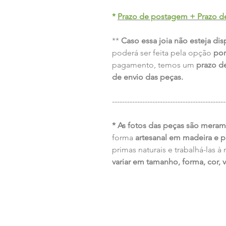
*
Prazo de postagem + Prazo d
**
Caso essa joia não esteja dis
poderá ser feita pela opção
po
pagamento, temos um
prazo de
de envio das peças.
---------------------------------------------
* As fotos das peças são meramen
forma
artesanal em madeira e p
primas naturais e trabalhá-las à
variar em tamanho, forma, cor, v