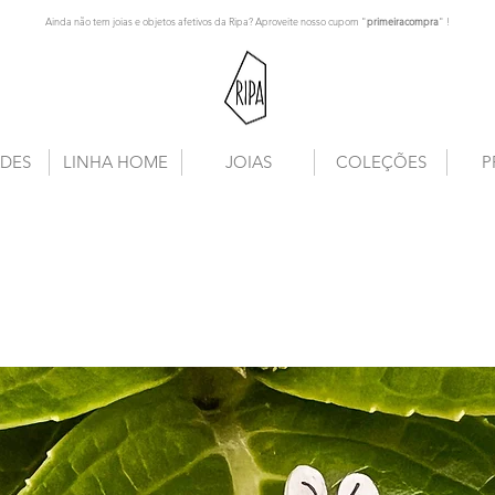
Ainda não tem joias e objetos afetivos da Ripa? Aproveite nosso cupom "
primeiracompra
" !
DES
LINHA HOME
JOIAS
COLEÇÕES
P