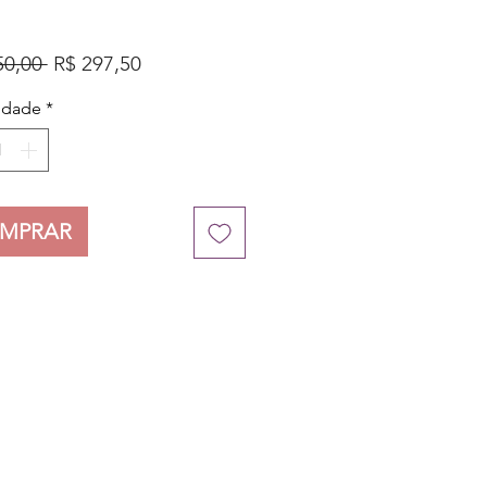
Preço
Preço
50,00 
R$ 297,50
normal
promocional
idade
*
MPRAR