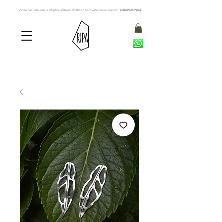
Ainda não tem joias e objetos afetivos da Ripa? Aproveite nosso cupom "
primeiracompra
" !