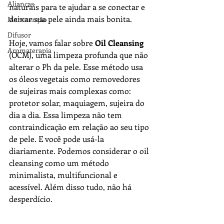
Alianças
naturais para te ajudar a se conectar e 
deixar sua pele ainda mais bonita. 
Manutenção
Difusor
Hoje, vamos falar sobre 
Oil Cleansing
Aromaterapia
(OCM), uma limpeza profunda que não 
alterar o Ph da pele. Esse método usa 
os óleos vegetais como removedores 
de sujeiras mais complexas como: 
protetor solar, maquiagem, sujeira do 
dia a dia. Essa limpeza não tem 
contraindicação em relação ao seu tipo 
de pele. E você pode usá-la 
diariamente. Podemos considerar o oil 
cleansing como um método 
minimalista, multifuncional e 
acessível. Além disso tudo, não há 
desperdício. 