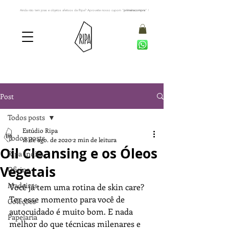
Ainda não tem joias e objetos afetivos da Ripa? Aproveite nosso cupom "
primeiracompra
" !
Post
Todos posts
Estúdio Ripa
Todos posts
18 de ago. de 2020
2 min de leitura
Oil Cleansing e os Óleos
Ripa Indica
Vegetais
Oficina
Madeiras
Você já tem uma rotina de skin care? 
Ter esse momento para você de 
Coleções
autocuidado é muito bom. E nada 
Papelaria
melhor do que técnicas milenares e 